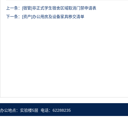
上一条：
[宿管]非正式学生宿舍区域取消门禁申请表
下一条：
[资产]办公用房及设备家具移交清单
办公地点：实验楼5层 电话：62288235