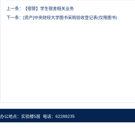
上一条：
【宿管】学生宿舍相关业务
下一条：
[资产]中央财经大学图书采购验收登记表(仅限图书)
办公地点：实验楼5层 电话：62288235